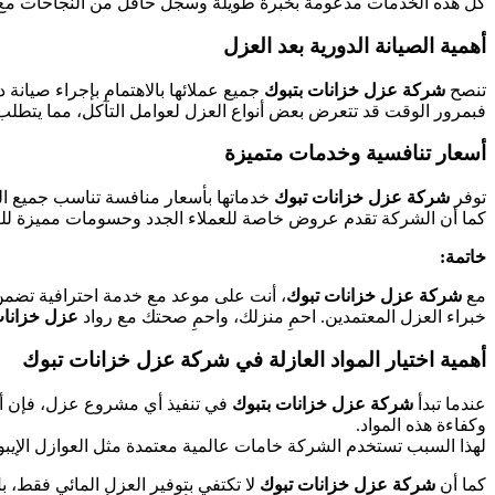
كل هذه الخدمات مدعومة بخبرة طويلة وسجل حافل من النجاحات مع آ
أهمية الصيانة الدورية بعد العزل
تنصح
شركة عزل خزانات بتبوك
جميع عملائها بالاهتمام بإجراء صيانة 
فبمرور الوقت قد تتعرض بعض أنواع العزل لعوامل التآكل، مما يتطلب إ
أسعار تنافسية وخدمات متميزة
توفر
شركة عزل خزانات تبوك
خدماتها بأسعار منافسة تناسب جميع ا
كما أن الشركة تقدم عروض خاصة للعملاء الجدد وحسومات مميزة للعق
خاتمة:
مع
شركة عزل خزانات تبوك
، أنت على موعد مع خدمة احترافية تضمن 
خبراء العزل المعتمدين. احمِ منزلك، واحمِ صحتك مع رواد
عزل خزانات
أهمية اختيار المواد العازلة في شركة عزل خزانات تبوك
عندما تبدأ
شركة عزل خزانات بتبوك
في تنفيذ أي مشروع عزل، فإن أول 
وكفاءة هذه المواد.
لهذا السبب تستخدم الشركة خامات عالمية معتمدة مثل العوازل الإيبوكسي
كما أن
شركة عزل خزانات تبوك
لا تكتفي بتوفير العزل المائي فقط،