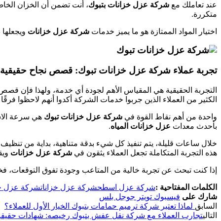
عند تعاملك مع
شركة عزل خزانات بتبوك
، أنت تضمن أن الخزان الخا
متكررة.
اختيار المواد الممتازة هو ما يميز خدمات
شركة عزل خزانات
ويجعلها 
تجربة عملاء شركة عزل خزانات تبوك: قصص نجاح حقيقية
التجربة الحقيقية هي المقياس الأهم لجودة أي خدمة، ولهذا فإن قصص
الكثير من العملاء الذين جربوا خدمات الشركة أكدوا أنهم لاحظوا فرقًا
واحدة من أهم نقاط القوة في
شركة عزل خزانات تبوك
هي سرعة الاس
بأحدث معدات
عزل خزانات المياه
.
خلال ساعات قليلة، يتم تنفيذ كل شيء بدقة متناهية، بداية من تنظيف 
هذه التجربة المتكاملة تجعل العملاء يثقون في
شركة عزل خزانات
ويق
إذا كنت تبحث عن تجربة خالية من المتاعب وجودة تفوق التوقعات، فخ
الكلمات المفتاحية :
شركة عزل اسطح
شركة عزل خزانات
شركة عزل خز
شارك على
فيسبوك
تويتر
جوجل بلس
السابق
لماذا تعتبر شركة ترميم حمامات بتبوك الخيار الأول للعملاء؟
التالي
تجارب العملاء مع شركة نقل عفش بتبوك رخيصه: شهادات حقيقي