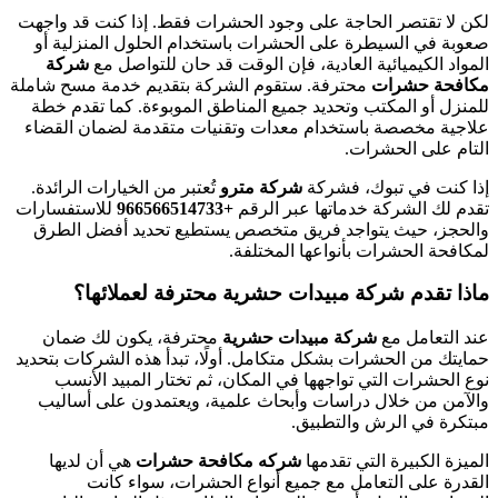
لكن لا تقتصر الحاجة على وجود الحشرات فقط. إذا كنت قد واجهت
صعوبة في السيطرة على الحشرات باستخدام الحلول المنزلية أو
المواد الكيميائية العادية، فإن الوقت قد حان للتواصل مع
شركة
مكافحة حشرات
محترفة. ستقوم الشركة بتقديم خدمة مسح شاملة
للمنزل أو المكتب وتحديد جميع المناطق الموبوءة. كما تقدم خطة
علاجية مخصصة باستخدام معدات وتقنيات متقدمة لضمان القضاء
التام على الحشرات.
إذا كنت في تبوك، فشركة
شركة مترو
تُعتبر من الخيارات الرائدة.
تقدم لك الشركة خدماتها عبر الرقم
+966566514733‎‏
للاستفسارات
والحجز، حيث يتواجد فريق متخصص يستطيع تحديد أفضل الطرق
لمكافحة الحشرات بأنواعها المختلفة.
ماذا تقدم شركة مبيدات حشرية محترفة لعملائها؟
عند التعامل مع
شركة مبيدات حشرية
محترفة، يكون لك ضمان
حمايتك من الحشرات بشكل متكامل. أولًا، تبدأ هذه الشركات بتحديد
نوع الحشرات التي تواجهها في المكان، ثم تختار المبيد الأنسب
والآمن من خلال دراسات وأبحاث علمية، ويعتمدون على أساليب
مبتكرة في الرش والتطبيق.
الميزة الكبيرة التي تقدمها
شركه مكافحة حشرات
هي أن لديها
القدرة على التعامل مع جميع أنواع الحشرات، سواء كانت