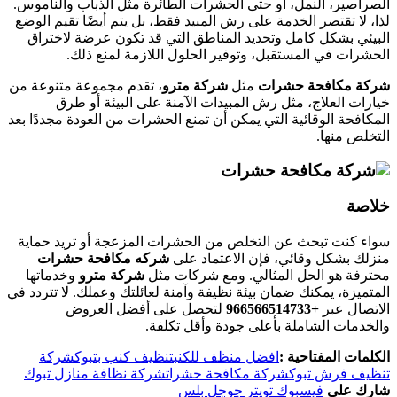
الصراصير، النمل، أو حتى الحشرات الطائرة مثل الذباب والناموس.
لذا، لا تقتصر الخدمة على رش المبيد فقط، بل يتم أيضًا تقيم الوضع
البيئي بشكل كامل وتحديد المناطق التي قد تكون عرضة لاختراق
الحشرات في المستقبل، وتوفير الحلول اللازمة لمنع ذلك.
شركة مكافحة حشرات
مثل
شركة مترو
، تقدم مجموعة متنوعة من
خيارات العلاج، مثل رش المبيدات الآمنة على البيئة أو طرق
المكافحة الوقائية التي يمكن أن تمنع الحشرات من العودة مجددًا بعد
التخلص منها.
خلاصة
سواء كنت تبحث عن التخلص من الحشرات المزعجة أو تريد حماية
منزلك بشكل وقائي، فإن الاعتماد على
شركه مكافحة حشرات
محترفة هو الحل المثالي. ومع شركات مثل
شركة مترو
وخدماتها
المتميزة، يمكنك ضمان بيئة نظيفة وآمنة لعائلتك وعملك. لا تتردد في
الاتصال عبر
+966566514733‎‏
لتحصل على أفضل العروض
والخدمات الشاملة بأعلى جودة وأقل تكلفة.
الكلمات المفتاحية :
افضل منظف للكنب
تنظيف كنب بتبوك
شركة
تنظيف فرش تبوك
شركة مكافحة حشرات
شركة نظافة منازل تبوك
شارك على
فيسبوك
تويتر
جوجل بلس