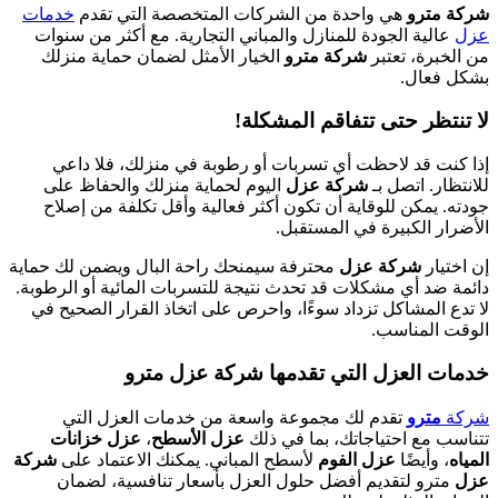
شركة مترو
هي واحدة من الشركات المتخصصة التي تقدم
خدمات
عزل
عالية الجودة للمنازل والمباني التجارية. مع أكثر من سنوات
من الخبرة، تعتبر
شركة مترو
الخيار الأمثل لضمان حماية منزلك
بشكل فعال.
لا تنتظر حتى تتفاقم المشكلة!
إذا كنت قد لاحظت أي تسربات أو رطوبة في منزلك، فلا داعي
للانتظار. اتصل بـ
شركة عزل
اليوم لحماية منزلك والحفاظ على
جودته. يمكن للوقاية أن تكون أكثر فعالية وأقل تكلفة من إصلاح
الأضرار الكبيرة في المستقبل.
إن اختيار
شركة عزل
محترفة سيمنحك راحة البال ويضمن لك حماية
دائمة ضد أي مشكلات قد تحدث نتيجة للتسربات المائية أو الرطوبة.
لا تدع المشاكل تزداد سوءًا، واحرص على اتخاذ القرار الصحيح في
الوقت المناسب.
خدمات العزل التي تقدمها شركة عزل مترو
شركة
مترو
تقدم لك مجموعة واسعة من خدمات العزل التي
تتناسب مع احتياجاتك، بما في ذلك
عزل الأسطح
،
عزل خزانات
المياه
، وأيضًا
عزل الفوم
لأسطح المباني. يمكنك الاعتماد على
شركة
عزل
مترو لتقديم أفضل حلول العزل بأسعار تنافسية، لضمان