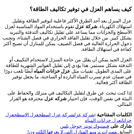
كيف يساهم العزل في توفير تكاليف الطاقة؟
عزل المنزل يعد أحد الطرق الأكثر فاعلية لتوفير الطاقة وتقليل
استهلاك الكهرباء.
شركة عزل
تقوم باستخدام المواد المناسبة لعزل
الأسطح والخزانات مما يساعد على تقليل تكاليف التدفئة والتبريد
بشكل كبير. من خلال تقليل الفاقد الحراري في فصل الشتاء، وتجنب
دخول الحرارة العالية في فصل الصيف، يمكن للمنازل أن تصبح أكثر
كفاءة في استهلاك الطاقة.
العزل الجيد يمكن أن يقلل من حاجة المنزل لاستخدام التكييف أو
التدفئة بشكل مستمر. هذا يؤدي إلى تقليل الفواتير الشهرية للطاقة
على المدى الطويل. تقنيات مثل
عزل خزانات المياه
أيضًا تلعب دورًا
في ضمان عدم تسرب المياه الباردة أو الساخنة، ما يجعل توفير
الطاقة أكثر فعالية.
إذا كنت تبحث عن طرق لتقليل التكاليف في منزلك والحفاظ على
البيئة في نفس الوقت، فإن اختيار
شركه عزل
محترفة هو القرار
المثالي.
الكلمات المفتاحية :
شركة عزل
شركة عزل اسطح
عزل الاسطح
عزل
خزانات
عزل خزانات المياه
شارك على
فيسبوك
تويتر
جوجل بلس
السابق
مميزات ترميم المنازل التي لا يعرفها الكثيرون!