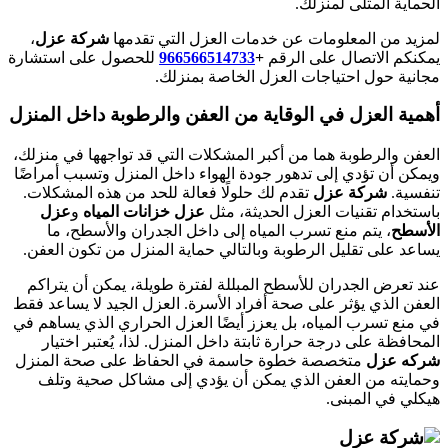
الحماية المثلى لمنزلك.
لمزيد من المعلومات عن خدمات العزل التي تقدمها
شركة عزل
،
يمكنكم الاتصال على الرقم
+
966566514733
للحصول على استشارة
مجانية حول احتياجات العزل الخاصة بمنزلك.
أهمية العزل في الوقاية من العفن والرطوبة داخل المنزل
العفن والرطوبة هما من أكبر المشكلات التي قد تواجهها في منزلك،
ويمكن أن تؤدي إلى تدهور جودة الهواء داخل المنزل وتسبب أمراضًا
تنفسية.
شركة عزل
تقدم لك حلولًا فعالة للحد من هذه المشكلات.
باستخدام تقنيات العزل الحديثة، مثل
عزل خزانات المياه
و
عزل
الأسطح
، يتم منع تسرب المياه إلى داخل الجدران والأسطح، ما
يساعد على تقليل الرطوبة وبالتالي حماية المنزل من تكون العفن.
عند تعرض الجدران للأسطح المبللة لفترة طويلة، يمكن أن يتراكم
العفن الذي يؤثر على صحة أفراد الأسرة. العزل الجيد لا يساعد فقط
في منع تسرب المياه، بل يعزز أيضًا العزل الحراري الذي يساهم في
المحافظة على درجة حرارة ثابتة داخل المنزل. لذا، يُعتبر اختيار
شركه عزل
متخصصة خطوة حاسمة في الحفاظ على صحة المنزل
وحمايته من العفن الذي يمكن أن يؤدي إلى مشاكل صحية وتلف
هيكلي في المبنى.