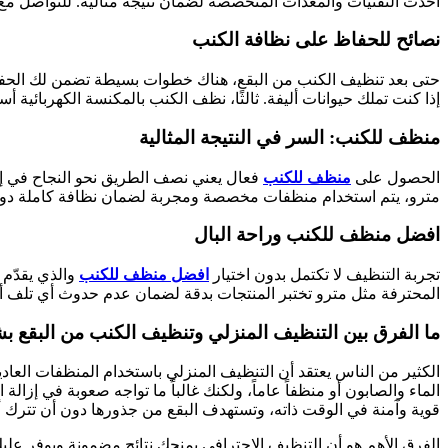
أحدث التقنيات والمعدات المتخصصة لضمان نتيجة مثالية. للتواصل مع شركة مترو والحصول 
نصائح للحفاظ على نظافة الكنب
حتى بعد تنظيف الكنب من البقع، هناك خطوات بسيطة تضمن لك الحفاظ ع
إذا كنت تملك حيوانات أليفة. ثالثًا، نظف الكنب بالمكنسة الكهربائية أسبوعيًا لإزال
منظف للكنب: السر في النتيجة المثالية
الحصول على
منظف للكنب
فعال يعني نصف الطريق نحو النجاح في إزا
مترو، يتم استخدام منظفات مخصصة ومجربة لضمان نظافة كاملة دون أ
افضل منظف للكنب وراحة البال
تجربة التنظيف لا تكتمل بدون اختيار
افضل منظف للكنب
والذي يقدّم 
المحترفة مثل مترو تختبر المنتجات بدقة لضمان عدم حدوث أي تلف أو 
ما الفرق بين التنظيف المنزلي وتنظيف الكنب من البقع ب
الكثير من الناس يعتقد أن التنظيف المنزلي باستخدام المنظفات العاد
الماء والصابون أو منظفاً عاماً، ولكنك غالباً ما تواجه صعوبة في إز
قوية وآمنة في الوقت ذاته، وتستهدف البقع من جذورها دون أن تترك أث
الفرق الأهم هو أن التنظيف الاحترافي يمنحك نتائج مضمونة ويوفر عليك