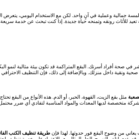
لمسة جمالية وعملية في آنٍ واحد. لكن مع الاستخدام اليومي، يتعرض ال
تعيد للأثاث رونقه وتمنحه حياة جديدة. إذا كنت تبحث عن خدمة سريعة و
 في صحة أفراد أسرتك. البقع المتراكمة قد تكون بيئة مثالية لنمو البك
ة ونقية داخل منزلك. وبالإضافة إلى ذلك، فإن التنظيف الاحترافي يط
صعبة
مثل بقع الزيت، القهوة، الحبر، أو الدم. هذه الأنواع من البقع تح
 شركة متخصصة لديها المعدات والمواد المناسبة لتفادي أي ضرر محتمل.
يعاني من وضوح البقع فور حدوثها. لهذا فإن
طريقة تنظيف الكنب الفات
ؤدي لتلف النسيج. الحل المثالي هو الاعتماد على خدمة تنظيف احترافي