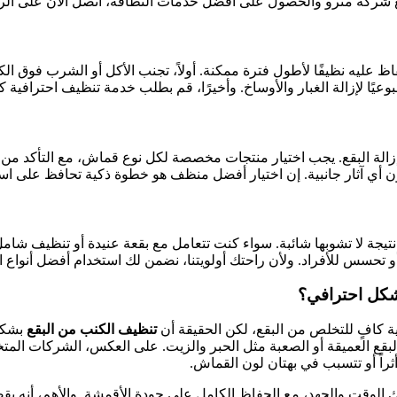
على أفضل خدمات النظافة، اتصل الآن على الرقم: +966566514733‎‏ واستمتع بكنب نظيف كأنه
ليه نظيفًا لأطول فترة ممكنة. أولاً، تجنب الأكل أو الشرب فوق الك
ة الغبار والأوساخ. وأخيرًا، قم بطلب خدمة تنظيف احترافية كل 6 أشهر لضمان نظافة عمي
لة البقع. يجب اختيار منتجات مخصصة لكل نوع قماش، مع التأكد من أن
ي آثار جانبية. إن اختيار أفضل منظف هو خطوة ذكية تحافظ على است
نتيجة لا تشوبها شائبة. سواء كنت تتعامل مع بقعة عنيدة أو تنظيف ش
تحسس للأفراد. ولأن راحتك أولويتنا، نضمن لك استخدام أفضل أنواع ال
شكل احترافي؟
ية كافٍ للتخلص من البقع، لكن الحقيقة أن
تنظيف الكنب من البقع
بشكل 
الة البقع العميقة أو الصعبة مثل الحبر والزيت. على العكس، الشركات ا
راً أو تتسبب في بهتان لون القماش.
 الوقت والجهد، مع الحفاظ الكامل على جودة الأقمشة. والأهم، أنه يقضي