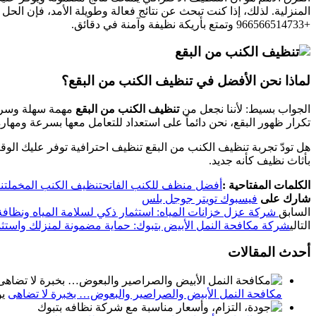
المنزلية. لذلك، إذا كنت تبحث عن نتائج فعالة وطويلة الأمد، فإن ال
+966566514733‎‏ وتمتع بأريكة نظيفة وآمنة في دقائق.
لماذا نحن الأفضل في تنظيف الكنب من البقع؟
الجواب بسيط: لأننا نجعل من
تنظيف الكنب من البقع
مهمة سهلة وسريعة
تكرار ظهور البقع، نحن دائماً على استعداد للتعامل معها بسرعة ومها
هل تودّ تجربة تنظيف الكنب من البقع تنظيف احترافية توفر عليك الو
بأثاث نظيف كأنه جديد.
الكلمات المفتاحية :
أفضل منظف للكنب الفاتح
تنظيف الكنب المخمل
تن
شارك على
فيسبوك
تويتر
جوجل بلس
السابق
شركة عزل خزانات المياه: استثمار ذكي لسلامة المياه ونظافة
التالي
شركة مكافحة النمل الأبيض بتبوك: حماية مضمونة لمنزلك واستث
أحدث المقالات
مكافحة النمل الأبيض والصراصير والبعوض… بخبرة لا تضاهى
يون