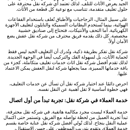
الجيد يعرض الأثاث للتلف. لذلك تعتمد أي شركه نقل محترفة على
حلول تغليف متقدمة، تتناسب مع نوعية كل قطعة من الأثاث.
على سبيل المثال، الزجاجيات والأطباق تُغلف باستخدام الفقاعات
الهوائية، بينما تُستخدم البطانيات السميكة والنايلون لتغليف الأجهزة
الكهربائية. أما التحف والأنتيكات، فتحتاج إلى صناديق خشبية
مخصصة. كل ذلك يقدمه فريق محترف من شركه نقل عفش يضع
الأمان أولاً.
شركة نقل تفكر بطريقة ذكية، وتُدرك أن التغليف الجيد ليس فقط
لحماية الأثاث، بل لسهولة الفك والتركيب أيضاً في الوجهة الجديدة.
لذلك تقدم أفضل شركه نقل اثاث خدمات تغليف متكاملة، كجزء من
باقة خدماتها المميزة، مما يجعلها شركة لنقل العفش يمكن الاعتماد
عليها.
احرص دائمًا عند اختيار شركه نقل أن تسأل عن خدمات التغليف،
فهي خطوة أساسية لا تقل أهمية عن النقل نفسه.
خدمة العملاء في شركة نقل: تجربة تبدأ من أول اتصال
خدمة العملاء ليست مجرد مكالمة هاتفية. في شركه نقل محترفة،
تبدأ تجربة العميل من لحظة تواصله مع الفريق، وتستمر حتى اكتمال
عملية النقل بنجاح. لذلك تُولي أفضل شركه نقل عناية خاصة بقسم
خدمة العملاء، وتقوم بتدريب الموظفين على حسن الاستقبال،