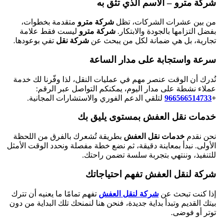
شركة مترو – الاسم الذي تثق به
من بين عشرات الشركات، تظل
شركة مترو
متقدمة بخطوات،
بفضل التزامها بالجودة والابتكار.
شركة مترو
ليست فقط علامة
تجارية، بل هي ضمانة لكل من يبحث عن
شركة نقل
تفي بوعودها.
سرعة واستجابة على مدار الساعة
نُدرك أن الوقت عنصر مهم في عمليات النقل، لذا وفّرنا لك خدمة
عملاء نشطة على مدار اليوم، يمكنكم التواصل عبر الرقم:
+
966566514733‎‏
لتلقي الدعم الفوري والاستشارات المجانية.
خدمات نقل العفش بمستوى يليق بك
نحن نقدم
خدمات نقل العفش
بطريقة تُشعرك بالفرق من اللحظة
الأولى. نبدأ بمعاينة دقيقة، ثم نضع خطة مفصلة ونحدد الوقت الأمثل
للتنفيذ، وننتهي بتجربة سلسة تضمن راحتك.
شركة لنقل العفش تفهم احتياجاتك
إذا كنت تبحث عن
شركة لنقل العفش
تفهم تمامًا ما يعنيه أن تترك
بيتك القديم وتبدأ بداية جديدة، فنحن هنا لنمنحك تلك البداية من دون
توتر أو فوضى.