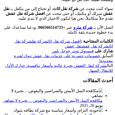
سواء كنت تبحث عن
شركة نقل اثاث
، أو تحتاج إلى من يتكفل بـ
نقل
عفش
منزلك أو مكتبك، أو حتى تبحث عن
افضل شركة نقل عفش
تقدم حلاً متكاملاً، نحن هنا لنكون الاختيار الذي لا تندم عليه.
اتصل الآن بـ
شركة مترو
عبر
+966566514733‎‏
، ودعنا نساعدك على
بدء خطوة جديدة بثقة كاملة.
الكلمات المفتاحية :
افضل شركة نقل اثاث
شركة نقل
شركة نقل
اثاث
شركة نقل عفش
نقل عفش
شارك على
فيسبوك
تويتر
جوجل بلس
السابق
خصومات حصرية على خدمات نقل عفش تبوك لفترة
محدودة!
التالي
شركة لنقل العفش بخبرة عالية وأسعار تنافسية: خيارك الأول
للانتقال السهل
أحدث المقالات
مكافحة النمل الأبيض والصراصير والبعوض… بخبرة لا تضاهى
يونيو 26, 2025