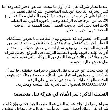
عندما تختار شركة نقل، فإن أول ما تبحث عنه هو الاحترافية. وهذا ما
يُميز الشركة الناجحة عن بقية المنافسين. شركة نقل تعتمد في
خدماتها على كوادر مدربة، تعرف جيدًا كيفية التعامل مع كافة أنواع
الأثاث، من الزجاجيات الرقيقة وحتى الأجهزة الكهربائية الثقيلة.
الاحترافية تعني احترام وقت العميل، تنفيذ المهمة في الوقت
المحدد، دون تأخير أو أعذار.
الشركات العشوائية قد تستهين بهذه النقاط، مما يعرض ممتلكاتك
للخطر. لكن شركة نقل محترفة تملك خطة عمل واضحة، تبدأ من
المعاينة المسبقة، إلى توفير سيارات نقل عفش حديثة، واستخدام
أدوات تغليف قوية، وانتهاءً بعملية الترتيب في الموقع الجديد. شركة
مترو مثلًا تُعد مثالًا على هذا النوع من الشركات التي تقدم خدمات
نقل عفش عالية الجودة.
إذا كنت تبحث عن خدمات نقل العفش باحترافية حقيقية، فاعلم أن
شركة نقل جيدة هي استثمار في راحتك، وسلامة ممتلكاتك، وتوفير
الوقت والجهد عليك. لا تتردد في الاتصال على الرقم
+966566514733‎‏ للحصول على تجربة نقل سلسة ومحترفة.
التغليف الذكي: سر الأمان في شركة نقل متخصصة
من أهم مراحل نجاح عملية النقل هو التغليف الجيد. فحتى وإن كانت
شركة نقل تمتلك أفضل السيارات وأمهر العمال، فإن تجاهل التغليف