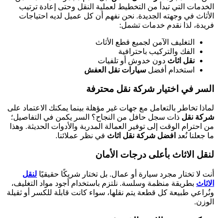
الخدمات التي تبدأ من التخطيط لعملية النقل وحتى إعادة ترتيب
الأثاث في وجهته الجديدة. نحن نفهم أن كل عميل لديه احتياجات
فريدة، لذا نقدم خدمات تشمل:
التغليف الآمن لجميع قطع الأثاث
الفك والتركيب باحترافية
نقل اثاث
دون خدوش أو تلفيات
استخدام أفضل
سيارات نقل العفش
السر في اختيار شركة نقل محترفة
لماذا تخاطر بالتعامل مع جهات غير مؤهلة بينما يمكنك الاعتماد على
شركة نقل
ذات سجل حافل من النجاح؟ السر يكمن في التفاصيل؛
من احترام الوقت إلى توفير العمالة المدربة والأدوات الحديثة. وهذا
ما جعلنا نُعد
افضل شركة نقل اثاث
في نظر عملائنا.
لنقل الاثاث بأعلى درجات الأمان
أنت لا تختار مجرد سيارة أو عمال. بل تختار شريكًا حقيقيًا
لنقل
الاثاث
بطريقة منظمة وسلسة. نلتزم باستخدام أجود مواد التغليف،
ونُراعي طبيعة كل قطعة يتم نقلها، سواء كانت قابلة للكسر أو ثقيلة
الوزن.