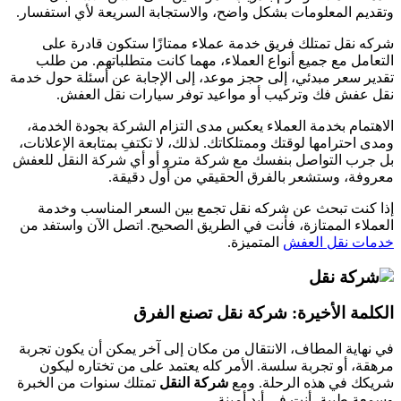
وتقديم المعلومات بشكل واضح، والاستجابة السريعة لأي استفسار.
شركه نقل تمتلك فريق خدمة عملاء ممتازًا ستكون قادرة على
التعامل مع جميع أنواع العملاء، مهما كانت متطلباتهم. من طلب
تقدير سعر مبدئي، إلى حجز موعد، إلى الإجابة عن أسئلة حول خدمة
نقل عفش فك وتركيب أو مواعيد توفر سيارات نقل العفش.
الاهتمام بخدمة العملاء يعكس مدى التزام الشركة بجودة الخدمة،
ومدى احترامها لوقتك وممتلكاتك. لذلك، لا تكتفِ بمتابعة الإعلانات،
بل جرب التواصل بنفسك مع شركة مترو أو أي شركة النقل للعفش
معروفة، وستشعر بالفرق الحقيقي من أول دقيقة.
إذا كنت تبحث عن شركه نقل تجمع بين السعر المناسب وخدمة
العملاء الممتازة، فأنت في الطريق الصحيح. اتصل الآن واستفد من
خدمات نقل العفش
المتميزة.
الكلمة الأخيرة: شركة نقل تصنع الفرق
في نهاية المطاف، الانتقال من مكان إلى آخر يمكن أن يكون تجربة
مرهقة، أو تجربة سلسة. الأمر كله يعتمد على من تختاره ليكون
شريكك في هذه الرحلة. ومع
شركة النقل
تمتلك سنوات من الخبرة
وسمعة طيبة، أنت في أيدٍ أمينة.