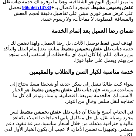
ما يميز السوق اليوم هو الشفافية، وهذا ما توفره لك خدمة
دباب نقل
عفش بخميس مشيط
. فبمجرد الاتصال بـ
+
966566514733‎‏
تحصل
على عرض سعر فوري مبني على تفاصيل دقيقة لحجم العفش
والمسافة المطلوبة. لا مفاجآت، ولا رسوم خفية.
ضمان رضا العميل بعد إتمام الخدمة
الهدف ليس فقط توصيل الأثاث، بل رضا العميل. ولهذا تضمن لك
خدمة
دباب نقل عفش بخميس مشيط
متابعة بعد إتمام النقل والتأكد
من رضاك التام. إذا كان لديك أي ملاحظات أو استفسارات، ستجد
من يهتم ويعمل على حلها فورًا.
خدمة مناسبة لكبار السن والطلاب والمقيمين
سواء كنت طالبًا تنتقل إلى سكن جديد، أو شخصًا مسنًا يحتاج إلى
مساعدة سريعة، فإن
دباب نقل عفش بخميس مشيط
هو الخيار
الأنسب لك. فالخدمة سريعة، اقتصادية، وآمنة، وتوفر لك كل ما
تحتاجه لنقل سلس وخالٍ من التوتر.
في الختام، أصبح واضحًا أن
دباب نقل عفش بخميس مشيط
ليس
مجرد وسيلة نقل، بل حل متكامل يلبي احتياجات العملاء بكفاءة
عالية واحترافية مذهلة. من خلال أسعار مناسبة، سرعة تنفيذ، دعم
مستمر، وتجهيزات تضمن الأمان، لا عجب أن يكون الخيار الأول لدى
الكثيرين.