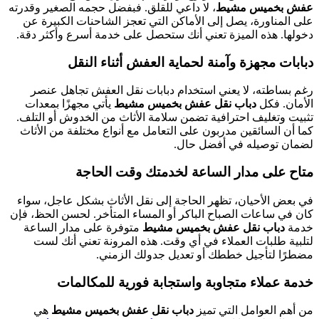
عفش بخميس مشيط
، لا داعي للقلق. فبفضل حجمه الصغير وقدرته
على المناورة، يصل إلى الأماكن التي تعجز الشاحنات الكبيرة عن
دخولها. هذه الميزة تعني أنك ستحصل على خدمة أسرع وأكثر دقة.
دبابات مجهزة وآمنة لحماية العفش أثناء النقل
رغم بساطته، لا يعني استخدام دبابات نقل العفش تجاهل عنصر
الأمان. فكل
دباب نقل عفش بخميس مشيط
يأتي مجهزًا بمعدات
تثبيت وتغليف احترافية تضمن سلامة الأثاث من الخدوش أو التلف.
كما أن السائقين مدربون على التعامل مع أنواع مختلفة من الأثاث
لضمان توصيله في أفضل حال.
متاح على مدار الساعة لخدمتك وقت الحاجة
في بعض الأحيان، تظهر الحاجة إلى نقل الأثاث بشكل عاجل، سواء
كان في ساعات الصباح الباكر أو المساء المتأخر. لحسن الحظ، فإن
خدمة
دباب نقل عفش بخميس مشيط
متوفرة على مدار الساعة
لتلبية طلبات العملاء في أي وقت. هذه المرونة تعني أنك لست
مضطرًا لتأجيل خططك أو تعديل جدولك الزمني.
خدمة عملاء متجاوبة واستجابة فورية للمكالمات
من أهم العوامل التي تميز
دباب نقل عفش بخميس مشيط
هي