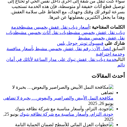
سواء كنت تنقل من شقة إلى أخرى داخل نفس الحي أو تحتاج إلى
توصيل قطع أثاث خفيفة أو متوسطة، فإن هذه الخدمة تستجيب
بسرعة لتوفر لك وقتك وجهدك، مع الحفاظ على سلامة العفش.
وهذا ما يجعل الكثيرين يفضلونها عن غيرها.
الكلمات المفتاحية :
أسعار دباب نقل عفش بخميس مشيط
خدمة
دباب نقل عفش بخميس مشيط
دباب نقل أثاث بخميس مشيط
دباب
نقل عفش بخميس مشيط
شارك على
فيسبوك
تويتر
جوجل بلس
السابق
اتصل الآن: رقم نقل عفش بخميس مشيط بأسعار منافسة
وخدمة احترافية
التالي
خدمة دباب نقل عفش تبوك على مدار الساعة لأثاثك في أمان
دائم
أحدث المقالات
مكافحة النمل الأبيض والصراصير والبعوض… بخبرة لا تضاهى
يونيو 26, 2025
جودة، التزام، وأسعار مناسبة مع شركة نظافه بتبوك
يونيو 25,
2025