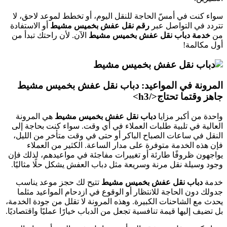
سواء كنت في أمسّ الحاجة للنقل اليوم، أو تخطط لموعد لاحق، لا
تتردد في التواصل عبر
رقم نقل عفش بخميس مشيط
أو الاستفادة
من
خدمة دباب نقل عفش بخميس مشيط
الآن. لأن راحتك تبدأ من
أول مكالمة!
المرونة في المواعيد: دباب نقل عفش بخميس مشيط
جاهز وقتما تحتاج</h3>
واحدة من أكبر مزايا
دباب نقل عفش بخميس مشيط
هي المرونة
العالية في تلبية طلبات العملاء في أي وقت. سواء كنت بحاجة إلى
النقل في ساعات الصباح الباكر أو حتى في وقت متأخر من الليل،
فإن هذه الخدمة متوفرة على مدار الساعة. الكثير من العملاء
يواجهون ظروفًا طارئة أو تغييرات مفاجئة في مواعيدهم، لذلك فإن
وجود وسيلة نقل مرنة وسريعة مثل دباب العفش يشكل حلًا مثاليًا.
خدمة
دباب نقل عفش بخميس مشيط
تتيح لك حجز موعد يناسب
جدولك دون الحاجة للانتظار أو الوقوع في ازدحام المواعيد مثلما
يحدث مع الشاحنات الكبيرة. وهذه المرونة لا تقلل من جودة الخدمة،
بل تضيف إليها قيمة تنافسية تجعل من الدباب خيارًا عمليًا واقتصاديًا.