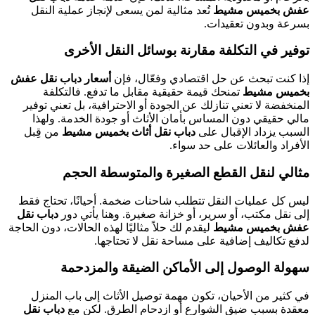
عفش بخميس مشيط
تُعد مثالية لمن يسعى لإنجاز عملية النقل
بسرعة وبدون تعقيدات.
توفير في التكلفة مقارنة بوسائل النقل الأخرى
إذا كنت تبحث عن حل اقتصادي وفعّال، فإن
أسعار دباب نقل عفش
بخميس مشيط
تمنحك قيمة حقيقية مقابل ما تدفع. فالتكلفة
المنخفضة لا تعني تنازلك عن الجودة أو الاحترافية، بل تعني توفير
مالي حقيقي دون المساس بأمان الأثاث أو جودة الخدمة. ولهذا
السبب يزداد الإقبال على
دباب نقل أثاث بخميس مشيط
من قِبل
الأفراد والعائلات على حد سواء.
مثالي لنقل القطع الصغيرة والمتوسطة الحجم
ليس كل عمليات النقل تتطلب شاحنات ضخمة. أحيانًا، تحتاج فقط
إلى نقل مكتب، أو سرير، أو خزانة صغيرة. وهنا يأتي دور
دباب نقل
عفش بخميس مشيط
ليقدم لك حلاً مثاليًا لهذه الحالات، دون الحاجة
لدفع تكاليف إضافية على مساحة نقل لا تحتاجها.
سهولة الوصول إلى الأماكن الضيقة والمزدحمة
في كثير من الأحيان، تكون مهمة توصيل الأثاث إلى باب المنزل
معقدة بسبب ضيق الشوارع أو ازدحام الطرق. لكن مع
دباب نقل