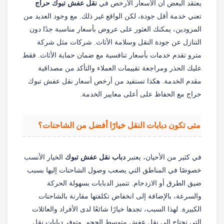
يعتقد البعض أن الأسعار الأرخص في
نقل عفش تبوك حراج
تعني خدمة أقل جودة، لكن الواقع غير ذلك. مع وجود العديد من
المزودين، يمكنك العثور على عروض بأسعار مناسبة جدًا دون
التنازل عن جودة النقل وسلامة الأثاث. شركات مثل شركة
مترو تقدم خدمات بأسعار تنافسية مع ضمان حماية الأثاث. فقط
عليك الحذر ومراجعة تقييمات العملاء والتأكد من مصداقية
مقدم الخدمة. هكذا تستفيد من أرخص أسعار نقل عفش تبوك
حراج مع الحفاظ على أعلى معايير الخدمة.
متى تكون دبابات النقل خيارًا أفضل من الشاحنات؟
في كثير من الأحيان، يعتبر
دباب نقل عفش تبوك
الخيار الأنسب
خصوصًا في المناطق التي يصعب وصول الشاحنات إليها بسبب
ضيق الطرق أو الازدحام. تتميز الدبابات بسهولة الحركة
والسرعة، بالإضافة إلى انخفاض تكلفتها مقارنة بالشاحنات
الكبيرة. لهذا السبب، تجدها خيارًا شائعًا لدى الأفراد والعائلات
التي تحتاج إلى نقل عفش متوسط الحجم. وتوفر دبابات نقل