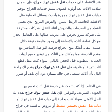
عند الاعتماد على خدمات
نقل عفش تبوك حراج
، فإن ضمان
سلامة الأثاث يعد أولوية قصوى. تتميز خدمات الحراج بتوفير
دبابات نقل عفش تبوك مجهزة بأحدث وسائل الحماية مثل
الأغطية الخاصة، الربط المتين، والفرش المريح الذي يحمي
القطع من الصدمات والخدوش أثناء التنقل. شركات محترفة
مثل شركة مترو تحرص على تدريب عمالها على التعامل بحذر
مع كل قطعة أثاث، بالإضافة إلى وجود متابعة دقيقة خلال
عملية النقل. أيضًا، يتيح الحراج فرصة التواصل المباشر مع
مقدم الخدمة، مما يمكنك من التأكد من توفير جميع أدوات
الحماية المطلوبة قبل الحجز. بالتالي، سواء كنت تنقل قطع
أثاث ثمينة أو عادية، فإن
نقل عفش تبوك حراج
يقدم لك راحة
البال بأن أثاثك سيصل في حالة ممتازة دون أي تلف أو ضرر.
في الختام، إذا كنت تبحث عن خدمة نقل أثاث تجمع بين
الجودة، السرعة، والتوفير، فإن
نقل عفش تبوك حراج
يقدم لك
الحل الأمثل. سواء كنت بحاجة إلى دباب نقل عفش تبوك أو
دباب نقل عفش بخميس مشيط
أو عروض تنافسية في حراج