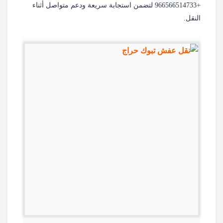
+966566514733‎‏ لتضمن استجابة سريعة ودعم متواصل أثناء
النقل.