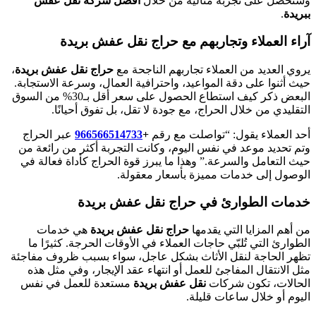
وستحصل على تجربة مثالية من خلال
افضل شركة نقل عفش
ببريدة
.
آراء العملاء وتجاربهم مع حراج نقل عفش بريدة
يروي العديد من العملاء تجاربهم الناجحة مع
حراج نقل عفش بريدة
،
حيث أثنوا على دقة المواعيد، واحترافية العمال، وسرعة الاستجابة.
البعض ذكر كيف استطاع الحصول على سعر أقل بـ30% من السوق
التقليدي من خلال الحراج، مع جودة لا تقل، بل تفوق أحيانًا.
أحد العملاء يقول: “تواصلت مع رقم
+
966566514733‎‏
عبر الحراج
وتم تحديد موعد في نفس اليوم، وكانت التجربة أكثر من رائعة من
حيث التعامل والسرعة.” وهذا ما يبرز قوة الحراج كأداة فعالة في
الوصول إلى خدمات مميزة بأسعار معقولة.
خدمات الطوارئ في حراج نقل عفش بريدة
من أهم المزايا التي يقدمها
حراج نقل عفش بريدة
هي خدمات
الطوارئ التي تُلبّي حاجات العملاء في الأوقات الحرجة. كثيرًا ما
تظهر الحاجة لنقل الأثاث بشكل عاجل، سواء بسبب ظروف مفاجئة
مثل الانتقال المفاجئ للعمل أو انتهاء عقد الإيجار، وفي مثل هذه
الحالات، تكون شركات
نقل عفش بريدة
مستعدة للعمل في نفس
اليوم أو خلال ساعات قليلة.