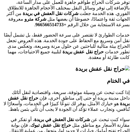
توفر شركات الحراج طواقم جاهزة للعمل على مدار الساعة،
بالإضافة إلى توفر وسائل النقل بمختلف الأحجام الجاهزة للانطلاق
الفوري. هذه الخدمة جعلت
شركات نقل العفش في بريدة
من أكثر
الجهات ثقة واعتمادًا، خصوصًا أن بعضها مثل
شركة مترو
معروفة
بسرعة الاستجابة من خلال الرقم
+966566514733‎‏
.
خدمات الطوارئ لا تقتصر على سرعة الحضور فقط، بل تشمل أيضًا
نقل آمن وسريع مع الحفاظ على جودة الخدمة. هذه العروض تجعل
الحراج بيئة مثالية للباحثين عن حلول مرنة وسريعة، وتعكس مدى
تطور خدمات
حراج نقل عفش بريدة
لتلبية جميع الاحتياجات، مهما
كانت طارئة أو معقدة.
في الختام
إذا كنت تبحث عن وسيلة موثوقة، سريعة، واقتصادية لنقل أثاثك
داخل مدينة بريدة أو حتى إلى مناطق أخرى، فإن
حراج نقل عفش
بريدة
هو خيارك الأمثل. يوفر لك تنوعًا كبيرًا في الخدمات، وأسعارًا لا
تُنافس، وتجارب عملاء تؤكد أن الجودة لا يجب أن تأتي بثمن باهظ.
سواء كنت تبحث عن
شركات نقل العفش في بريدة
، أو تفكر في
مقارنة الأسعار مع مناطق مثل
حراج نقل عفش تبوك
، فإن بوابة
الحراج تفتح أمامك خيارات لا حدود لها، وتجعل من عملية الانتقال