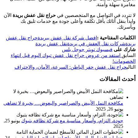
مغامرة سهلة وآمنة.
لا تتردد في التواصل مع المتخصصين في
حراج نقل عفش بريدة
الآن
وابدأ بنقل أثاثك بأقل تكلفة وأعلى جودة مع خدمات تليق بك
وبأسرتك.
الكلمات المفتاحية :
افضل شركة نقل عفش ببريدة
حراج نقل عفش
بريدة
شركات نقل العفش في بريدة
نقل عفش بريدة
شارك على
فيسبوك
تويتر
جوجل بلس
السابق
استفد من عروض حراج نقل عفش تبوك اليوم قبل انتهاء
الخصومات!
التالي
حراج نقل عفش حفر الباطن: السرعة، الأمان، والاحتراف
أحدث المقالات
مكافحة النمل الأبيض والصراصير والبعوض… بخبرة لا تضاهى
يونيو 26, 2025
جودة، التزام، وأسعار مناسبة مع شركة نظافه بتبوك
يونيو 25,
2025
خطوات العزل المائي للأسطح لضمان الحماية التامة
يونيو 24,