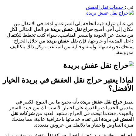
في :
خدمات نقل العفش
في عالم تتزايد فيه الحاجة إلى السرعة والدقة في الانتقال من
مكان إلى آخر، أصبح
حراج نقل عفش بريدة
هو الحل المثالي لكل
من يبحث عن الجودة والسعر المناسب. سواء كنت تخطط للانتقال
داخل المدينة أو خارجها، فإن
نقل عفش بريدة
من خلال الحراج
يمنحك تجربة سهلة وآمنة وخالية من المتاعب، وكل ذلك بتكاليف
مدروسة.
لماذا يعتبر حراج نقل العفش في بريدة الخيار
الأفضل؟
يتميز
حراج نقل عفش بريدة
بأنه يجمع ما بين التنوع الكبير في
مقدمي الخدمات والقدرة على اختيار الأنسب لك من حيث السعر
والجودة. فعندما تبحث في الحراج، ستجد العديد من
شركات نقل
العفش في بريدة
التي تقدم خدماتها باحترافية عالية، مما يمنحك
ميزة التفاوض واختيار ما يلائمك من عروض متعددة.
الحراج يمنحك فرصة لاختيار
افضل شركة نقل عفش ببريدة
بسهولة،