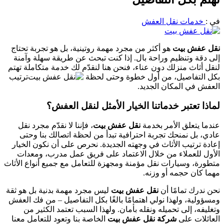
في :
خدمات نقل العفش
نقل عفش بيت
هو أكثر من مجرد مهمة روتينية، بل هو تجربة تحتاج
إلى دقة وتنظيم وراحة بال. إذا كنت تبحث عن طريقة سهلة وآمنة
لنقل أثاث منزلك دون عناء، فنحن هنا لنقدّم لك خدمة متكاملة تهتم
بكل التفاصيل، من أول خطوة وحتى لحظة
ترتيب
العفش في المكان الجديد.
لماذا تعتبر خدماتنا الخيار الأمثل لنقل العفش؟
عندما يتعلق الأمر بخدمة
نقل عفش بيت
، فإننا لا نقدّم مجرد نقل
عادي، بل نمنحك تجربة احترافية تبدأ من لحظة اتصالك بنا وحتى
إعادة ترتيب الأثاث في وجهته الجديدة. نحرص على أن نكون الخيار
الأول للعملاء من خلال الاعتماد على فريق عمل مدرب، ومعدات
متطورة، وسيارات نقل مؤمنة ومجهزة للتعامل مع جميع أنواع الأثاث
مهما كان حجمه أو وزنه.
نحن ندرك تمامًا أن
نقل عفش بيت
ليس مجرد مهمة بدنية بل هو ثقة
ومسؤولية، ولهذا نولي اهتمامًا بالغًا بكل التفاصيل – من فك العفش
وتغليفه، إلى تحميله ونقله بأمان. ولهذا السبب تعتمد الكثير من
العائلات على
شركة نقل عفش بيت
الخاصة بنا وتعود للتعامل معنا