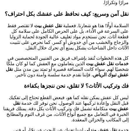
مرارًا وتكرارًا.
نقل آمن وسريع: كيف نحافظ على عفشك بكل احتراف؟
السلامة أولًا! هذا هو شعارنا. فعملية
نقل عفش بيت
لا تقتصر فقط
على السرعة في الأداء، بل على الحرص الكامل على سلامة كل
قطعة أثاث. نحن نستخدم مواد تغليف عالية الجودة لحماية الزوايا
والزجاج والخشب من أي خدوش أو كسر. كما نحرص على تثبيت
الأثاث داخل الشاحنات بشكل يمنع أي تحرك خلال النقل.
كل هذه الخطوات تُنفذ بإشراف فريق من الفنيين المتخصصين في
خدمات نقل عفش بيت
الذين يتعاملون مع العفش كما لو كان ملكًا
شخصيًا لهم. سواء كانت المسافة قصيرة أو تمتد بين مدن مثل
نقل
عفش تبوك الرياض
، فإننا نقدم خدمة سلسة وآمنة دون تأخير.
فك وتركيب الأثاث؟ لا تقلق، نحن ننجزها بكفاءة
ليس كل عفش يمكن نقله كما هو، فبعض القطع تحتاج إلى تفكيك
قبل النقل وإعادة تركيبها عند الوصول. نحن نوفر لك خدمة
نقل
عفش بيت
متكاملة تشمل فك وتركيب الأثاث بكل دقة. يمتلك فريقنا
الخبرة في التعامل مع جميع أنواع الأثاث، من غرف النوم والمطابخ
إلى المكاتب والخزائن المعقدة.
خدمة
نقل عفش منزلي
لدينا تغنيك عن البحث عن نجّار أو فني