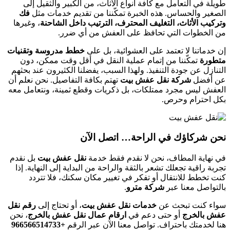
طويلة في التعامل مع كافة أنواع الأثاث، من الكبير والثقيل إلى
الصغير والحساس. هذه الخبرة تمكّننا من تقديم خدمات مثل
فك
وتركيب الأثاث، التغليف المحترف، الترتيب داخل الشاحنة
، وغيرها
من الخطوات التي تحافظ على العفش من أي ضرر.
إن خدماتنا لا تعتمد على العشوائية، بل على
خطط مدروسة وتقنيات
متطورة
تمكّننا من إتمام عملية النقل في أقل وقت ممكن، دون
التنازل عن جودة التنفيذ. ولهذا السبب، يفضلنا الكثيرون عند بحثهم
عن أفضل
شركة نقل عفش بيت
تهتم بكافة التفاصيل. نحن نعلم أن
العفش ليس مجرد ممتلكات، بل ذكريات وقطع ثمينة، ونتعامل معه
بكل احترام وحرص.
نحن شركاؤك في الراحة… اتصل الآن
في نهاية المطاف، نحن لا نقدم فقط خدمة
نقل عفش بيت
بل نقدم
تجربة راقية تجعلك تشعر بالثقة والراحة من البداية إلى النهاية. إذا
كنت تخطط للانتقال أو تفكر في تغيير مكان سكنك، فلا تتردد
بالتواصل معنا عبر
شركة مترو
.
سواء كنت تبحث عن
خدمات نقل عفش بيت
، أو تحتاج إلى
رقم نقل
عفش بالخرج
أو حتى دعم في
ارقام عمال نقل عفش بالخرج
، نحن
هنا لخدمتك باحتراف. تواصل معنا الآن عبر الرقم
+966566514733‎‏