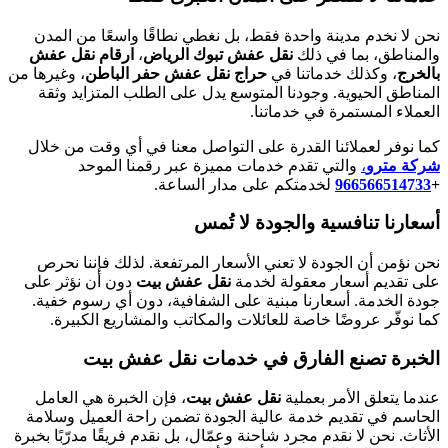
نحن لا نخدم مدينة واحدة فقط، بل نغطي نطاقًا واسعًا من المدن
والمناطق، بما في ذلك
نقل عفش تبوك الرياض
،
ارقام نقل عفش
بالخرج
، وكذلك خدماتنا في
حراج نقل عفش حفر الباطن
، وغيرها من
المناطق الحيوية. وجودنا المتوسع يدل على الطلب المتزايد وثقة
العملاء المستمرة في خدماتنا.
كما نوفر لعملائنا القدرة على التواصل معنا في أي وقت من خلال
شركة مترو
،
والتي تقدم خدمات مميزة عبر رقمنا الموحد
+
966566514733‎‏
لخدمتكم على مدار الساعة.
أسعارنا تنافسية والجودة لا تُمس
نحن نؤمن أن الجودة لا تعني الأسعار المرتفعة. لذلك فإننا نحرص
على تقديم أسعار معقولة لخدمة
نقل عفش بيت
دون أن نؤثر على
جودة الخدمة. أسعارنا مبنية على الشفافية، دون أي رسوم خفية.
كما نوفّر عروضًا خاصة للعائلات والمكاتب والمشاريع الكبيرة.
الخبرة تصنع الفارق في خدمات نقل عفش بيت
عندما يتعلق الأمر بعملية
نقل عفش بيت
، فإن الخبرة هي العامل
الحاسم في تقديم خدمة عالية الجودة تضمن راحة العميل وسلامة
الأثاث. نحن لا نقدم مجرد شاحنة وعمّال، بل نقدم فريقًا مدرّبًا بخبرة