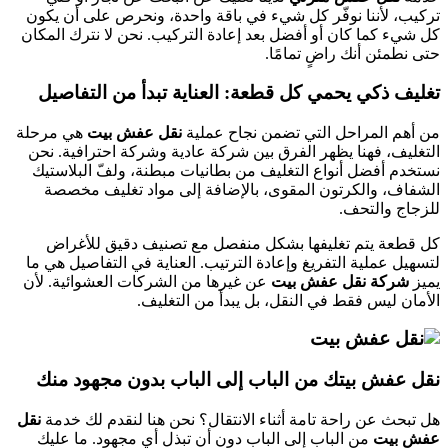
تركيب، لأننا نوفّر كل شيء في باقة واحدة، ونحرص على أن يكون
كل شيء كما كان أو أفضل بعد إعادة التركيب. نحن لا نترك المكان
حتى نطمئن أنك راضٍ تمامًا.
تغليف ذكي يحمي كل قطعة: العناية تبدأ من التفاصيل
من أهم المراحل التي تضمن نجاح عملية
نقل عفش بيت
هي مرحلة
التغليف، فهنا يظهر الفرق بين شركة عادية وشركة احترافية. نحن
نستخدم أفضل أنواع التغليف من بطانيات مبطنة، ولفّ البلاستيك
الشفاف، والكرتون المقوى، بالإضافة إلى مواد تغليف مخصصة
للزجاج والتحف.
كل قطعة يتم تغليفها بشكل منفصل مع تصنيف دقيق للأغراض
لتسهيل عملية التفريغ وإعادة الترتيب. العناية في التفاصيل هي ما
يميز
شركة نقل عفش بيت
عن غيرها من الشركات العشوائية. لأن
الأمان ليس فقط في النقل، بل يبدأ من التغليف.
نقل عفش بيتك من الباب إلى الباب بدون مجهود منك
هل تبحث عن راحة تامة أثناء الانتقال؟ نحن هنا لنقدم لك خدمة
نقل
عفش بيت
من الباب إلى الباب دون أن تبذل أي مجهود. ما عليك