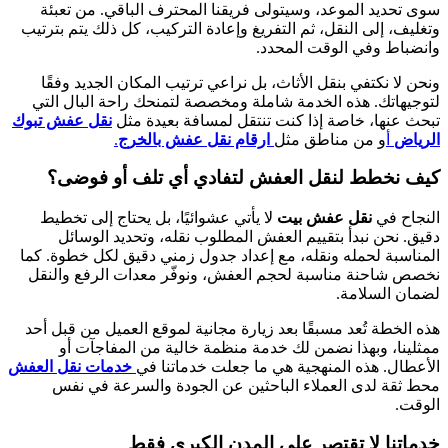
سوى تحديد الموعد، وسيتولى فريقنا المحترف الباقي. من تعبئة
وتغليف، إلى النقل، ثم التفريغ وإعادة التركيب، كل ذلك يتم بترتيب
وانضباط وفي الوقت المحدد.
ونحن لا نكتفي بنقل الأثاث، بل نراعي ترتيب المكان الجديد وفقًا
لتوجيهاتك. هذه الخدمة شاملة ومخصصة لتمنحك راحة البال التي
تبحث عنها، خاصة إذا كنت تنتقل لمسافة بعيدة مثل
نقل عفش تبوك
الرياض
أ
و من مناطق مثل
ارقام نقل عفش بالخرج
.
كيف نخطط لنقل العفش لتفادي أي تلف أو فوضى؟
النجاح في
نقل عفش بيت
لا يأتي عشوائيًا، بل يحتاج إلى تخطيط
دقيق. نحن نبدأ بتقييم العفش المطلوب نقله، وتحديد الوسائل
المناسبة لحمله ونقله، مع إعداد جدول زمني دقيق لكل خطوة. كما
نخصص شاحنة مناسبة لحجم العفش، ونوفّر معدات الرفع والنقل
لضمان السلامة.
هذه الخطة تُعد مسبقًا بعد زيارة مجانية لموقع العميل من قبل أحد
ممثلينا، وبهذا نضمن لك خدمة منظمة خالية من المفاجآت أو
الأعطال. هذه المنهجية هي ما جعلت خدماتنا في
خدمات نقل العفش
محط ثقة لدى العملاء الباحثين عن الجودة والسرعة في نفس
الوقت.
خدماتنا لا تقتصر على المدن الكبرى فقط