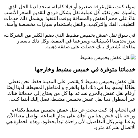
سواء كنت تنقل غرفة صغيرة أو فيلا كاملة، ستجد لدينا الحل الذي
يناسبك. نحن نقيّم كل عملية نقل بشكل فردي لتقديم السعر الأنسب
بناءً على حجم العفش والمسافة ووقت التنفيذ. ويشمل ذلك خدمات
التغليف، الفك والتركيب، والنقل باستخدام سيارات مخصصة وآمنة.
في سوق
نقل عفش بخميس مشيط
الذي يضم الكثير من الشركات،
نبرز بخدمتنا الاستثنائية وسرعتنا في التنفيذ، وكل ذلك بأسعار
مفاجئة تُشعرك بأنك حصلت على صفقة ذهبية.
خدماتنا متوفرة في خميس مشيط وخارجها
نقل عفش بخميس مشيط لا يقتصر على المدينة فقط. نحن نغطي
نطاقًا أوسع، بما في ذلك أبها والخرج والمناطق المحيطة. لدينا أيضًا
أرقام نقل عفش بالخرج نساعد بها كل من يحتاج إلى خدماتنا هناك.
عبر أسطول دينا نقل عفش بخميس مشيط، نصل إليك أينما كنت.
في الختام، إذا كنت تبحث عن نقل عفش بخميس مشيط بكفاءة
وراحة بال، فنحن هنا من أجلك على مدار الساعة. تواصل معنا الآن
ودعنا نهتم بكل التفاصيل. لأن راحتك تبدأ بخطوة، وهذه الخطوة هي
الاتصال بشركة مترو.