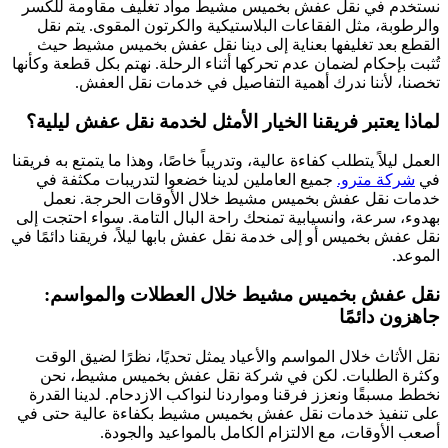
نستخدم في نقل عفش بخميس مشيط مواد تغليف مقاومة للكسر
والرطوبة، مثل الفقاعات البلاستيكية والكرتون المقوى. يتم نقل
القطع بعد تغليفها بعناية إلى دينا نقل عفش بخميس مشيط حيث
تُثبت بإحكام لضمان عدم تحركها أثناء الرحلة. نهتم بكل قطعة وكأنها
تخصنا، لأننا ندرك أهمية التفاصيل في خدمات نقل العفش.
لماذا يعتبر فريقنا الخيار الأمثل لخدمة نقل عفش ليلية؟
العمل ليلاً يتطلب كفاءة عالية، وتدريباً خاصًا، وهذا ما يتمتع به فريقنا
في
شركة مترو.
جميع العاملين لدينا خضعوا لتدريبات مكثفة في
خدمات نقل عفش بخميس مشيط خلال الأوقات الحرجة. نعمل
بهدوء، سرعة، وانسيابية تمنحك راحة البال التامة. سواء احتجت إلى
نقل عفش بخميس أو إلى خدمة نقل عفش بابها ليلاً، فريقنا دائمًا في
الموعد.
نقل عفش بخميس مشيط خلال العطلات والمواسم:
جاهزون دائمًا
نقل الأثاث خلال المواسم والأعياد يمثل تحديًا، نظرًا لضيق الوقت
وكثرة الطلبات. لكن في شركة نقل عفش بخميس مشيط، نحن
نخطط مسبقًا ونعزز فرقنا ومواردنا لنواكب الازدحام. لدينا القدرة
على تنفيذ خدمات نقل عفش بخميس مشيط بكفاءة عالية حتى في
أصعب الأوقات، مع الالتزام الكامل بالمواعيد والجودة.