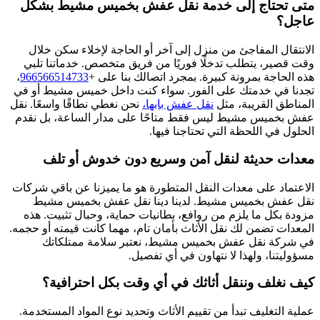
متى تحتاج إلى خدمة نقل عفش بخميس مشيط بشكل
عاجل؟
الانتقال المفاجئ من منزل إلى آخر أو الحاجة لإخلاء سكن خلال
وقت قصير، يتطلب تدخلًا فوريًا من فريق متخصص. خدماتنا تلبي
هذه الحاجة بمرونة كبيرة. بمجرد اتصالك بنا على +
966566514733‎‏
،
تجدنا في خدمتك على الفور. سواء كنت داخل خميس مشيط أو في
المناطق القريبة، مثل
نقل عفش بابها،
نحن نغطي نطاقًا واسعًا. نقل
عفش بخميس مشيط ليس فقط متاحًا على مدار الساعة، بل نقدم
الحلول في اللحظة التي تحتاجنا فيها.
معدات حديثة لنقل آمن وسريع دون خدوش أو تلف
الاعتماد على معدات النقل المتطورة هو ما يميزنا عن باقي شركات
نقل عفش بخميس مشيط. لدينا دينا نقل عفش بخميس مشيط
مزودة بكل ما يلزم من روافع، بطانيات حماية، وحبال تثبيت. هذه
المعدات تضمن لك نقل الأثاث بأمان تام، مهما كانت قيمته أو حجمه.
في شركة نقل عفش بخميس مشيط، نعتبر سلامة ممتلكاتك
مسؤوليتنا، ولهذا لا نتهاون في أي تفصيل.
كيف نغلف وننقل أثاثك في أي وقت بكل احترافية؟
عملية التغليف تبدأ من تقييم الأثاث وتحديد نوع المواد المستخدمة.