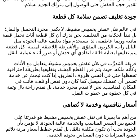
تقدير حجم العفش حتى الوصول إلى منزلك الجديد بسلام.
جودة تغليف تضمن سلامة كل قطعة
في عالم
نقل عفش بخميس مشيط
، لا يكفي مجرد التحميل والنقل؛
بل تبدأ الحكاية من التغليف. نحن ندرك أن كل قطعة أثاث تحمل قيمة
مادية وربما عاطفية، لذا نستخدم مواد تغليف عالية الجودة مثل
البابل راب، الكرتون المقوّى، والأشرطة اللاصقة المتينة. كل قطعة
يتم تغليفها بعناية فائقة لتفادي أي خدش أو ضرر أثناء عملية النقل.
فريقنا المُدرَّب في
نقل عفش بخميس مشيط
يتعامل مع الأثاث
وكأنه ملكه، حيث يتم فرز القطع الهشة، وتغليفها بطريقة احترافية
تحفظها حتى في أقسى ظروف الطريق. إذا كنت تبحث عن خدمة
تضمن أن عفشك سيصل كما كان دون نقص أو تلف، فأنت في
المكان المناسب. نحن لا نقدم مجرد خدمة، بل نقدم راحة بال وثقة
في كل خطوة من خطوات النقل.
أسعار تنافسية وخدمة لا تُضاهى
من أهم ما يميزنا في
نقل عفش بخميس مشيط
هو قدرتنا على
الجمع بين السعر المناسب والخدمة عالية الجودة. لا نؤمن بأن
الجودة يجب أن تكون مكلفة دائمًا، بل نُقدم خطط أسعار مرنة تلائم
جميع الميزانيات دون المساس بجودة الخدمة.