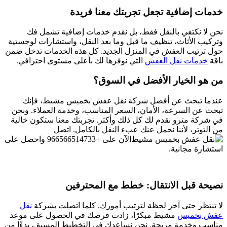
خدمات إضافية تجعل تجربتك معنا فريدة
نحن لا نكتفي بالنقل فقط، بل نقدم خدمات إضافية تشمل فك
وتركيب الأثاث، تنظيف ما قبل وما بعد النقل، واستشارات لوجستية
حول ترتيب العفش في المنزل الجديد. كل هذه الخدمات تدخل ضمن
باقة
خدمات نقل العفش
التي نوفرها لك بأعلى مستوى احترافي.
من هو الخيار الأفضل في السوق؟
عندما تبحث عن أفضل شركة نقل عفش بخميس مشيط، فإنك
تبحث عن السرعة، الأمان، السعر المناسب، وخدمة العملاء. ونحن
في شركة مترو نقدم لك كل ذلك وأكثر. تجربتك معنا ستكون خالية
من التوتر، لأننا نحمل عنك عبء النقل بالكامل. اتصل
الآن على +966566514733‎‏ واحصل على
استشارة مجانية.
نصيحة قبل الانتقال: خطط مع المحترفين
لا تنتظر حتى آخر لحظة لترتيب أمورك. كلما اتصلت بشركة
نقل
عفش بخميس
مشيط مبكرًا، زادت فرصك في الحصول على موعد
مناسب وخدمة مريحة. نحن نساعدك في التخطيط المسبق، بدءًا من