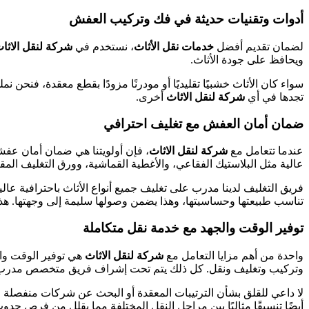
أدوات وتقنيات حديثة في فك وتركيب العفش
لضمان تقديم أفضل
خدمات نقل الأثاث
، نستخدم في
شركة لنقل الاثا
ويحافظ على جودة الأثاث.
سواء كان الأثاث خشبيًا تقليديًا أو مودرنًا مزودًا بقطع معقدة، فنحن ن
تجدها في أي
شركة لنقل الاثاث
أخرى.
ضمان أمان العفش مع تغليف احترافي
عندما تتعامل مع
شركة لنقل الاثاث
، فإن أولويتنا هي ضمان أمان عفش
عالية مثل البلاستيك الفقاعي، والأغطية القماشية، وورق التغليف المق
فريق التغليف لدينا مدرب على تغليف جميع أنواع الأثاث باحترافية 
تناسب طبيعتها وحساسيتها، وهذا يضمن وصولها سليمة إلى وجهتها. هذا 
توفير الوقت والجهد مع خدمة نقل متكاملة
واحدة من أهم مزايا التعامل مع
شركة لنقل الاثاث
هي توفير الوقت وال
وتركيب وتغليف ونقل. كل ذلك يتم تحت إشراف فريق متخصص مدرب عل
لا داعي للقلق بشأن الترتيبات المعقدة أو البحث عن شركات منفصلة 
أيضًا تنسيقًا مثاليًا بين مراحل النقل المختلفة مما يقلل من فرص حدو