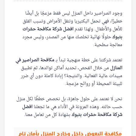
وجود الصراصير داخل المنزل ليس فقط مزعجًا بل أيضًا
خطيرًا، فهي تحمل البكتيريا وتنقل الأمراض وتسبب القلق
للأهل والأطفال. ولهذا تقدم
افضل شركة مكافحة حشرات
بتبوك
حلولًا نهائية تخلصك منها من المصدر، وليس مجرد
معالجة سطحية.
تعتمد شركتنا على خطة منهجية تبدأ بـ
مكافحة الصراصير في
المنازل
من خلال الفحص، تحديد أماكن توالدها، ثم تطبيق
مبيدات عالية الفعالية. والنتيجة؟ إبادة كاملة دون أي ضرر
للبيئة المحيطة أو روائح مزعجة.
نحن لا نعتمد على حلول جاهزة، بل نخصص خططًا لكل منزل
حسب حالته. وهذه المرونة في الأداء هي ما تجعلنا
افضل
شركة مكافحة حشرات بتبوك
بشهادة كل من تعامل معنا.
مكافحة البعوض داخل وخارج المنزل بأمان تام