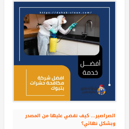
الصراصير… كيف نقضي عليها من المصدر
وبشكل نهائي؟