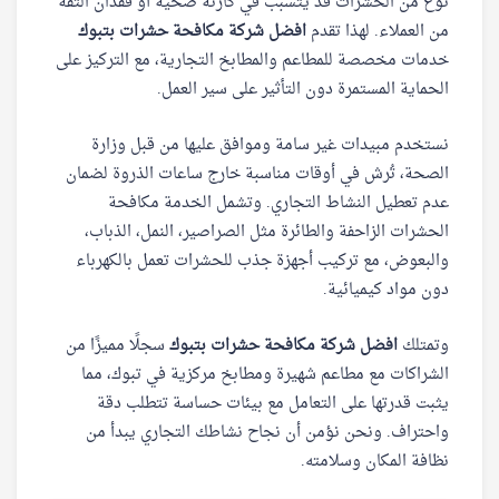
نوع من الحشرات قد يتسبب في كارثة صحية أو فقدان الثقة
من العملاء. لهذا تقدم
افضل شركة مكافحة حشرات بتبوك
خدمات مخصصة للمطاعم والمطابخ التجارية، مع التركيز على
الحماية المستمرة دون التأثير على سير العمل.
نستخدم مبيدات غير سامة وموافق عليها من قبل وزارة
الصحة، تُرش في أوقات مناسبة خارج ساعات الذروة لضمان
عدم تعطيل النشاط التجاري. وتشمل الخدمة مكافحة
الحشرات الزاحفة والطائرة مثل الصراصير، النمل، الذباب،
والبعوض، مع تركيب أجهزة جذب للحشرات تعمل بالكهرباء
دون مواد كيميائية.
وتمتلك
افضل شركة مكافحة حشرات بتبوك
سجلًا مميزًا من
الشراكات مع مطاعم شهيرة ومطابخ مركزية في تبوك، مما
يثبت قدرتها على التعامل مع بيئات حساسة تتطلب دقة
واحتراف. ونحن نؤمن أن نجاح نشاطك التجاري يبدأ من
نظافة المكان وسلامته.