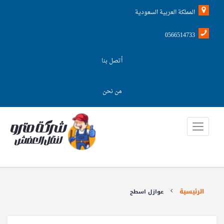
المملكة العربية السعودية
0566514733
أتصل بنا
من نحن
الرئيسية
عوازل اسطح