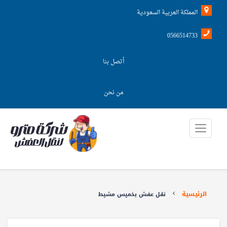
المملكة العربية السعودية
0566514733
أتصل بنا
من نحن
الرئيسية
نقل عفش بخميس مشيط