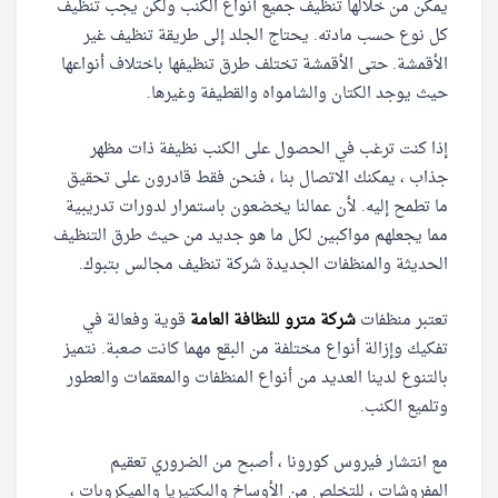
يمكن من خلالها تنظيف جميع أنواع الكنب ولكن يجب تنظيف
كل نوع حسب مادته. يحتاج الجلد إلى طريقة تنظيف غير
الأقمشة. حتى الأقمشة تختلف طرق تنظيفها باختلاف أنواعها
حيث يوجد الكتان والشامواه والقطيفة وغيرها.
إذا كنت ترغب في الحصول على الكنب نظيفة ذات مظهر
جذاب ، يمكنك الاتصال بنا ، فنحن فقط قادرون على تحقيق
ما تطمح إليه. لأن عمالنا يخضعون باستمرار لدورات تدريبية
مما يجعلهم مواكبين لكل ما هو جديد من حيث طرق التنظيف
الحديثة والمنظفات الجديدة شركة تنظيف مجالس بتبوك.
تعتبر منظفات
شركة مترو للنظافة العامة
قوية وفعالة في
تفكيك وإزالة أنواع مختلفة من البقع مهما كانت صعبة. نتميز
بالتنوع لدينا العديد من أنواع المنظفات والمعقمات والعطور
وتلميع الكنب.
مع انتشار فيروس كورونا ، أصبح من الضروري تعقيم
المفروشات ، للتخلص من الأوساخ والبكتيريا والميكروبات ،