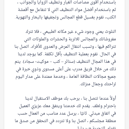
باستخدام أقوى مصاصات الغبار وتنظيف الزوايا والجوانب ،
ثم باستخدام أفضل مواد التنظيف التي لا تتفاعل مع أقمشة
الكنب، نقوم بغسيل قطع المجالس وتجفيفها بالبخار والتهوية.
التلوث يعني وجود شيء غير مكانه الطبيعي ، فلا تترك
مفروشاتك والمجالس للاتربة والحشرات والملوثات التي
تتراكم فيها ، وتسبب انتقال المرض والعدوى للأفراد. اتصل بنا
في الحال. نقوم بعملية التنظيف بأقل تكلفة. كما يوجد لدينا
في هذا المجال التنظيف (ستائر – كنب – موكيت- سجاد). يتم
ذلك من خلال فريق مدرب على أعلى مستوى وذوي خبرة في
جميع مجالات النظافة العامة ، وخدمة ممتدة على مدار اليوم
لراحتك وجمال منزلك.
أولاً عندما تتصل بنا ، يرحب بك موظف الاستقبال لدينا
باحترام ولطف. يقدم لك خدمتنا ويتفق معك عزيزي العميل
في اتفاق مبدئي. ثانيًا ، يرسل عدد مناسب من العمال حسب
منطقة مجلسكم ، اتصل بنا ولا تتردد في التحقق من صدق ما
نقوله. التجربة خير دليل.