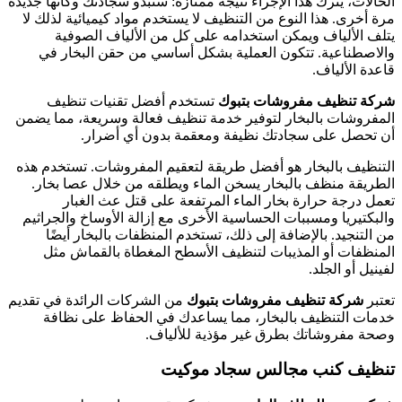
الحالات، يترك هذا الإجراء نتيجة ممتازة: ستبدو سجادتك وكأنها جديدة
مرة أخرى. هذا النوع من التنظيف لا يستخدم مواد كيميائية لذلك لا
يتلف الألياف ويمكن استخدامه على كل من الألياف الصوفية
والاصطناعية. تتكون العملية بشكل أساسي من حقن البخار في
قاعدة الألياف.
شركة تنظيف مفروشات بتبوك
تستخدم أفضل تقنيات تنظيف
المفروشات بالبخار لتوفير خدمة تنظيف فعالة وسريعة، مما يضمن
أن تحصل على سجادتك نظيفة ومعقمة بدون أي أضرار.
التنظيف بالبخار هو أفضل طريقة لتعقيم المفروشات. تستخدم هذه
الطريقة منظف بالبخار يسخن الماء ويطلقه من خلال عصا بخار.
تعمل درجة حرارة بخار الماء المرتفعة على قتل عث الغبار
والبكتيريا ومسببات الحساسية الأخرى مع إزالة الأوساخ والجراثيم
من التنجيد. بالإضافة إلى ذلك، تستخدم المنظفات بالبخار أيضًا
المنظفات أو المذيبات لتنظيف الأسطح المغطاة بالقماش مثل
لفينيل أو الجلد.
تعتبر
شركة تنظيف مفروشات بتبوك
من الشركات الرائدة في تقديم
خدمات التنظيف بالبخار، مما يساعدك في الحفاظ على نظافة
وصحة مفروشاتك بطرق غير مؤذية للألياف.
تنظيف كنب مجالس سجاد موكيت