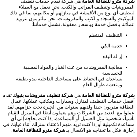
شركة مترو للنظافة العامة
هي شركة تقدم خدمات تنظيف
المفروشات وتنظيف المراتب والكنب. نحن نعمل مع العملاء
لتنظيف أي نوع من الأقمشة في منازلهم أو مكاتبهم، بما في ذلك
الموكيت والسجاد والكنب والمفروشات. نحن ملتزمون بتزويد
عملائنا بأفضل خدمة وبأسعار معقولة. تشمل خدماتنا:
التنظيف المنتظم
خدمة الكي
إزالة البقع
معالجة المفروشات من عث الغبار والمواد المسببة
للحساسية
تساعدك في الحفاظ على مساحتك الداخلية تبدو نظيفة
ومنعشة طوال العام.
شركة مترو للنظافة العامة
هي
شركة تنظيف مفروشات بتبوك
تقدم
أفضل خدمات التنظيف لمنازل وسيارات ومكاتب عملائها. عمال
النظافة مدربون جيدا ولديهم سنوات من الخبرة تحت حزامهم. لقد
عملوا مع العديد من الشركات وهم يعملون أيضًا في المنزل للقيام
بأشياء شخصية مثل الغسيل أو المساعدة. إذا كنت بحاجة إلى أي
مساعدة تكميلية أو إذا كنت تريد منهم الاعتناء بمنزلك أثناء غيابك في
إجازة، فكل ما تحتاجه هو الاتصال بـ
شركة مترو للنظافة العامة
.