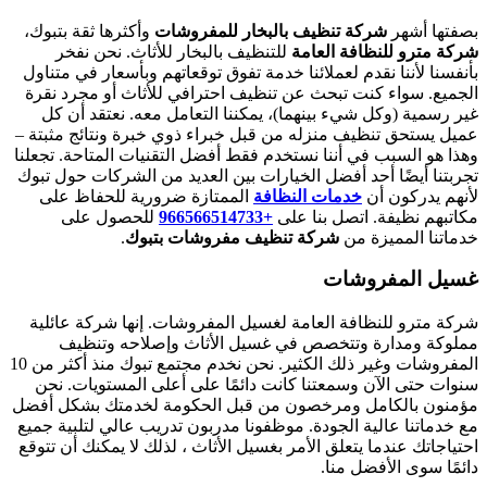
بصفتها أشهر
شركة تنظيف بالبخار للمفروشات
وأكثرها ثقة بتبوك،
شركة مترو للنظافة العامة
للتنظيف بالبخار للأثاث. نحن نفخر
بأنفسنا لأننا نقدم لعملائنا خدمة تفوق توقعاتهم وبأسعار في متناول
الجميع. سواء كنت تبحث عن تنظيف احترافي للأثاث أو مجرد نقرة
غير رسمية (وكل شيء بينهما)، يمكننا التعامل معه. نعتقد أن كل
عميل يستحق تنظيف منزله من قبل خبراء ذوي خبرة ونتائج مثبتة –
وهذا هو السبب في أننا نستخدم فقط أفضل التقنيات المتاحة. تجعلنا
تجربتنا أيضًا أحد أفضل الخيارات بين العديد من الشركات حول تبوك
لأنهم يدركون أن
خدمات النظافة
الممتازة ضرورية للحفاظ على
مكاتبهم نظيفة. اتصل بنا على
+966566514733‎
للحصول على
خدماتنا المميزة من
شركة تنظيف مفروشات بتبوك
.
غسيل المفروشات
شركة مترو للنظافة العامة لغسيل المفروشات. إنها شركة عائلية
مملوكة ومدارة وتتخصص في غسيل الأثاث وإصلاحه وتنظيف
المفروشات وغير ذلك الكثير. نحن نخدم مجتمع تبوك منذ أكثر من 10
سنوات حتى الآن وسمعتنا كانت دائمًا على أعلى المستويات. نحن
مؤمنون بالكامل ومرخصون من قبل الحكومة لخدمتك بشكل أفضل
مع خدماتنا عالية الجودة. موظفونا مدربون تدريب عالي لتلبية جميع
احتياجاتك عندما يتعلق الأمر بغسيل الأثاث ، لذلك لا يمكنك أن تتوقع
دائمًا سوى الأفضل منا.