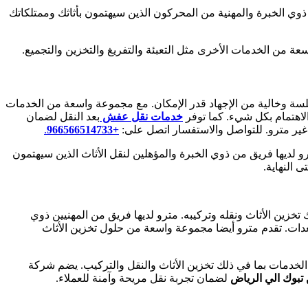
ي الخبرة والمهنية من المحركون الذين سيهتمون بأثاثك وممتلكاتك
ة من الخدمات الأخرى مثل التعبئة والتفريغ والتخزين والتجميع.
ة وخالية من الإجهاد قدر الإمكان. مع مجموعة واسعة من الخدمات
الاهتمام بكل شيء. كما توفر
خدمات
نقل عفش
بعد النقل لضمان
ير مترو. للتواصل والاستفسار اتصل على:
+966566514733‎‏
.
 لديها فريق من ذوي الخبرة والمؤهلين لنقل الأثاث الذين سيهتمون
 النهاية.
زين الأثاث ونقله وتركيبه. مترو لديها فريق من المهنيين ذوي
عدات. تقدم مترو أيضا مجموعة واسعة من حلول تخزين الأثاث
وك. تعمل الشركة منذ أكثر من 10 سنوات وتقدم مجموعة واسعة من الخدمات بما في ذلك تخزين الأثاث والنقل والتركيب. يضم شركة
بوك الي الرياض
لضمان تجربة نقل مريحة وآمنة للعملاء.